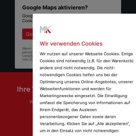
Google Maps aktivieren?
Google Maps kann nur aktiviert werden, wenn
Cookies gesetzt werden dürfen.
Google Maps aktivieren
Wir verwenden Cookies
Wenn Google Maps aktiviert wurde, werden
personenbezogene Daten an Google gesendet und
Wir nutzen auf unserer Webseite Cookies. Einige
verarbeitet. Mehr dazu in der Datenschutzerklärung
von Google:
hier
Cookies sind notwendig (z.B. für den Warenkorb)
andere sind nicht notwendig. Die nicht-
notwendigen Cookies helfen uns bei der
Optimierung unseres Online-Angebotes, unserer
Ihre Traumküche wird Realität
Webseitenfunktionen und werden für
Marketingzwecke eingesetzt. Die Einwilligung
Wir verwirklichen gemeinsam Ihren
umfasst die Speicherung von Informationen auf
Traum einer perfekten Küche
Ihrem Endgerät, das Auslesen
personenbezogener Daten sowie deren
Verarbeitung. Klicken Sie auf „Alle akzeptieren“,
Küchenplaner
um in den Einsatz von nicht notwendigen